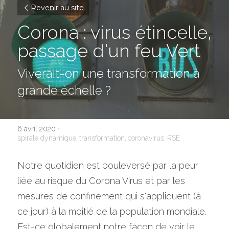
Revenir au site
Corona : virus étincelle, 
passage d'un feu Vert
Viverait-on une transformation à 
grande échelle ?
6 avril 2020
·
spirale dynamique,
transformation,
coronavirus,
RSE
Notre quotidien est bouleversé par la peur 
liée au risque du Corona Virus et par les 
mesures de confinement qui s'appliquent (à 
ce jour) à la moitié de la population mondiale. 
Est-ce globalement notre façon de voir le 