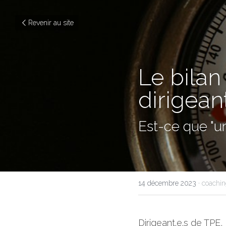
Revenir au site
Le bilan
dirigean
Est-ce que "un
14 décembre 2023
·
coachin
Dirigeant.e.s de TPE