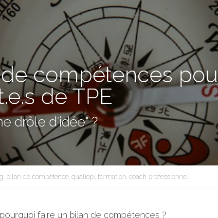
 de compétences pour
t.e.s de TPE 
e drôle d'idée" ?
g,
bilan de compétence,
qualiopi,
formation,
coach professionnel
, pourquoi faire un bilan de compétences ?