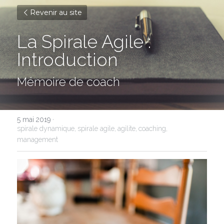
Revenir au site
La Spirale Agile : 
Introduction
Mémoire de coach
5 mai 2019
·
spirale dynamique,
spirale agile,
agilite,
coaching,
management