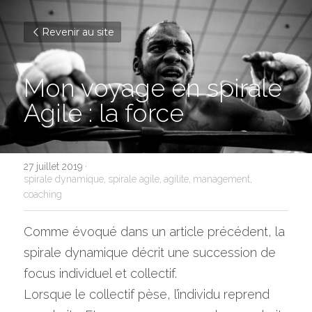
Revenir au site
Mon voyage en spirale 
Agile : la force
27 juillet 2019
·
spirale dynamique,
spirale agile,
agilite,
management,
coaching
Comme évoqué dans un article précédent, la 
spirale dynamique décrit une succession de 
focus individuel et collectif.
Lorsque le collectif pèse, l’individu reprend 