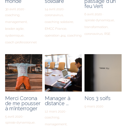
monde
solidaire
passage d'un
feu Vert
30 avril 2020
·
14 avril 2020
·
6 avril 2020
·
coaching,
coronavirus,
spirale dynamique,
management,
coaching solidaire,
transformation,
leader agile,
EMCC France,
coronavirus,
RSE
systemique,
opération 4x4,
coaching
coach professionnel
Merci Corona
Manager à
Nos 3 soifs
de me pousser
distance ...
9 mars 2020
à m'interroger
12 mars 2020
·
5 avril 2020
·
coaching,
spirale dynamique,
management,