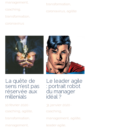
management,
transformation,
coaching,
coronavirus,
agilite
transformation,
coronavirus
La quête de
Le leader agile
sens n'est pas
: portrait robot
réservée aux
du manager
millenials
idéal ?
10 février 2020
·
31 janvier 2020
·
coaching,
agilite,
coaching,
transformation,
management,
agilite,
management,
leader agile,