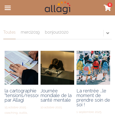
0
×
×
LES CATÉGORIES DE LA BOUTIQUE
CATÉGORIES DE BLOG
Accueil
Toutes les catégories
Toutes les catégories
Cartographie
Toutes
merci2019
bonjour2020
Accompagnents pluriels
Santé mentale et RPS
Jeux pédagogiques
Qui sommes-nous ?
Contact
la cartographie
Journée
La rentrée ...le
"tensions/ressources"
mondiale de la
moment de
par Allagi
santé mentale
prendre soin de
Le blog
soi !
15 octobre 2025
·
10 octobre 2025
1 septembre 2025
coaching,
outils,