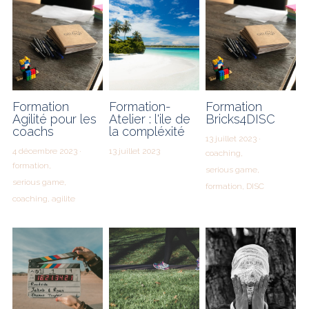
Formation
Formation-
Formation
Agilité pour les
Atelier : l'ile de
Bricks4DISC
coachs
la compléxité
13 juillet 2023
·
4 décembre 2023
·
13 juillet 2023
coaching,
formation,
serious game,
serious game,
formation,
DISC
coaching,
agilite