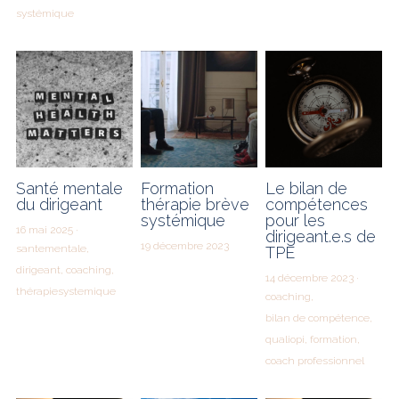
systémique
CONTACT
Santé mentale
Formation
Le bilan de
du dirigeant
thérapie brève
compétences
systémique
pour les
16 mai 2025
·
dirigeant.e.s de
19 décembre 2023
santementale,
TPE
dirigeant,
coaching,
14 décembre 2023
·
thérapiesystemique
coaching,
bilan de compétence,
qualiopi,
formation,
coach professionnel