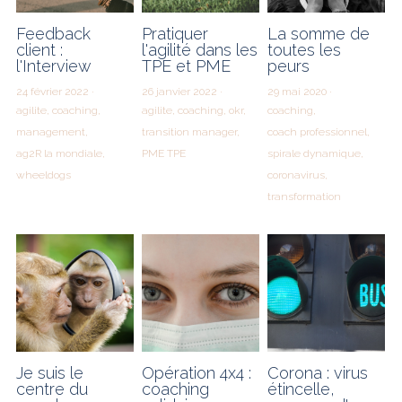
Feedback
Pratiquer
La somme de
client :
l'agilité dans les
toutes les
l'Interview
TPE et PME
peurs
24 février 2022
·
26 janvier 2022
·
29 mai 2020
·
agilite,
coaching,
agilite,
coaching,
okr,
coaching,
management,
transition manager,
coach professionnel,
ag2R la mondiale,
PME TPE
spirale dynamique,
wheeldogs
coronavirus,
transformation
Je suis le
Opération 4x4 :
Corona : virus
centre du
coaching
étincelle,