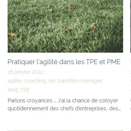
Pratiquer l'agilité dans les TPE et PME
26 janvier 2022
·
agilite,
coaching,
okr,
transition manager,
PME TPE
Parlons croyances ... J'ai la chance de cotoyer