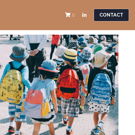
CONTACT
0
CC France
opération 4x4
Kanban