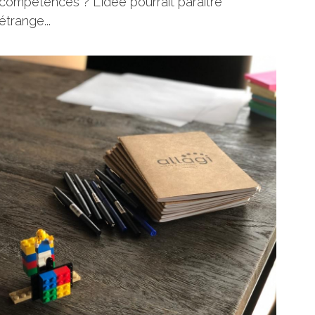
formation,
coach professionnel
Dirigeant.e.s de TPE, pourquoi faire un bilan de
compétences ? L'idée pourrait paraitre
étrange...