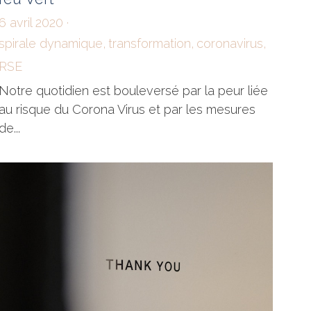
Corona : virus étincelle, passage d'un
feu Vert
6 avril 2020
·
spirale dynamique,
transformation,
coronavirus,
RSE
Notre quotidien est bouleversé par la peur liée
au risque du Corona Virus et par les mesures
de...