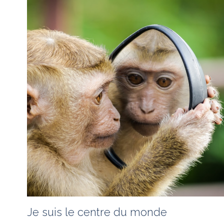
des expertises d'AG2R la modiale pour la
région...