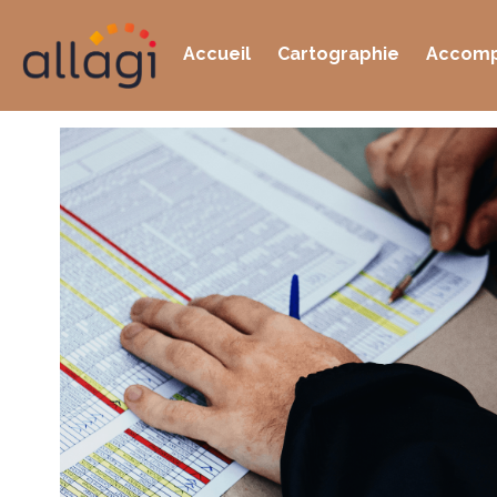
Accueil
Cartographie
Accomp
Toutes
merci2019
bonjour2020
transition manag