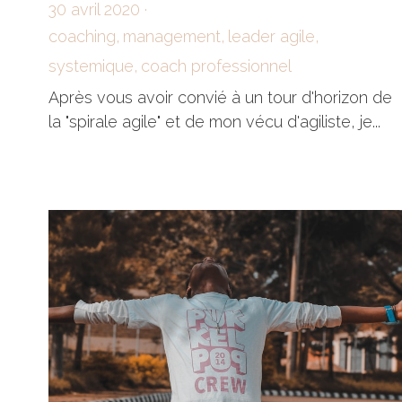
Je suis le centre du monde
30 avril 2020
·
coaching,
management,
leader agile,
systemique,
coach professionnel
Après vous avoir convié à un tour d'horizon de
la "spirale agile" et de mon vécu d'agiliste, je...