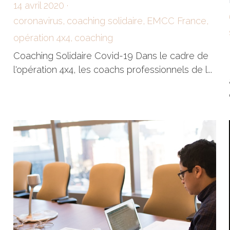
Opération 4x4 : coaching solidaire
14 avril 2020
·
coronavirus,
coaching solidaire,
EMCC France,
opération 4x4,
coaching
Coaching Solidaire Covid-19 Dans le cadre de
l'opération 4x4, les coachs professionnels de l...