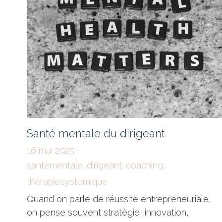
Santé mentale du dirigeant
16 mai 2025
·
santementale,
dirigeant,
coaching,