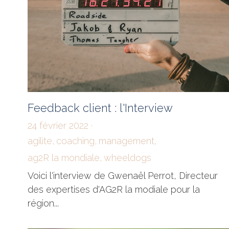
Feedback client : l'Interview
24 février 2022
·
agilite,
coaching,
management,
ag2R la mondiale,
wheeldogs
Voici l'interview de Gwenaël Perrot, Directeur