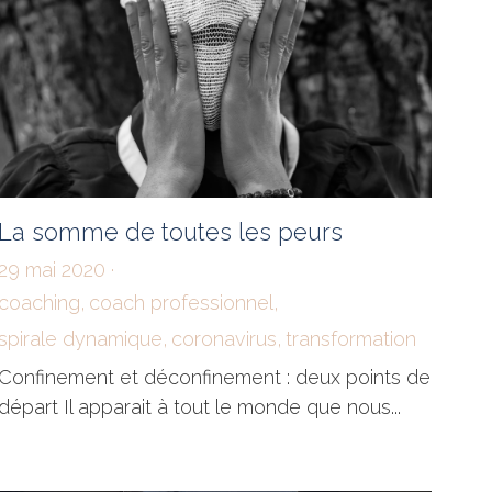
La somme de toutes les peurs
29 mai 2020
·
coaching,
coach professionnel,
spirale dynamique,
coronavirus,
transformation
Confinement et déconfinement : deux points de