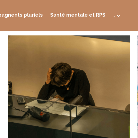
agnents pluriels
Santé mentale et RPS
…
er
PME TPE
qualiopi
dirigeant
coaching solidaire
EM